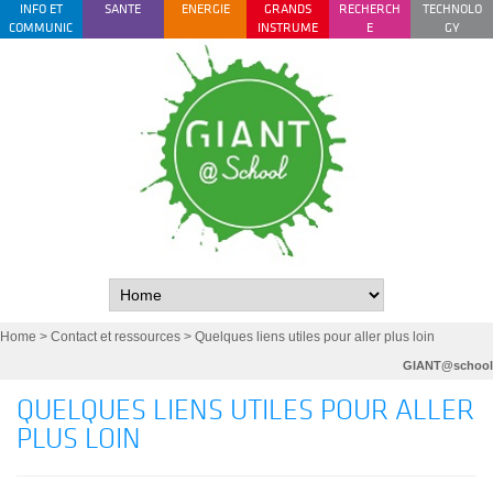
INFO ET
SANTE
ENERGIE
GRANDS
RECHERCH
TECHNOLO
COMMUNIC
INSTRUME
E
GY
ATION
NTS
FONDAMEN
MANAGEM
TALE
ENT
Home
>
Contact et ressources
> Quelques liens utiles pour aller plus loin
GIANT@school
QUELQUES LIENS UTILES POUR ALLER
PLUS LOIN